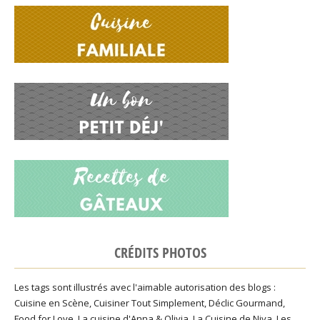
CRÉDITS PHOTOS
Les tags sont illustrés avec l'aimable autorisation des blogs :
Cuisine en Scène
,
Cuisiner Tout Simplement
,
Déclic Gourmand
,
Food for Love
,
La cuisine d'Anna & Olivia
,
La Cuisine de Niya
,
Les