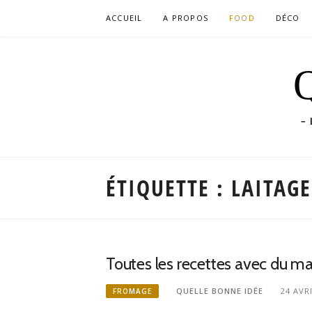
Aller
ACCUEIL
A PROPOS
FOOD
DÉCO
au
contenu
Q
– 
ÉTIQUETTE :
LAITAGE
Toutes les recettes avec du m
QUELLE BONNE IDÉE
24 AVR
FROMAGE