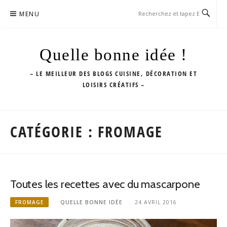
Aller
MENU
au
contenu
Quelle bonne idée !
– LE MEILLEUR DES BLOGS CUISINE, DÉCORATION ET
LOISIRS CRÉATIFS –
CATÉGORIE :
FROMAGE
Toutes les recettes avec du mascarpone
FROMAGE
QUELLE BONNE IDÉE
24 AVRIL 2016