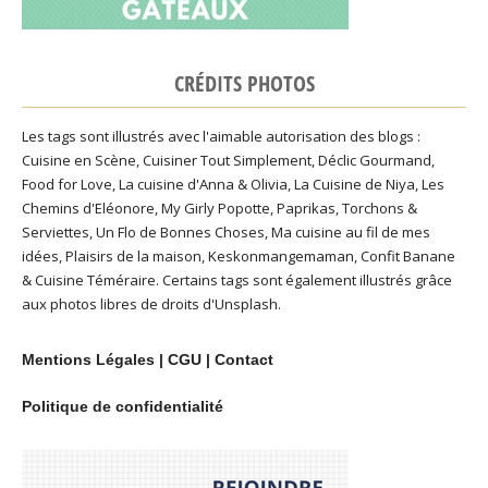
CRÉDITS PHOTOS
Les tags sont illustrés avec l'aimable autorisation des blogs :
Cuisine en Scène
,
Cuisiner Tout Simplement
,
Déclic Gourmand
,
Food for Love
,
La cuisine d'Anna & Olivia
,
La Cuisine de Niya
,
Les
Chemins d'Eléonore
,
My Girly Popotte
,
Paprikas
,
Torchons &
Serviettes
,
Un Flo de Bonnes Choses
,
Ma cuisine au fil de mes
idées
,
Plaisirs de la maison
,
Keskonmangemaman
,
Confit Banane
&
Cuisine Téméraire
. Certains tags sont également illustrés grâce
aux photos libres de droits d'
Unsplash
.
Mentions Légales
|
CGU
|
Contact
Politique de confidentialité