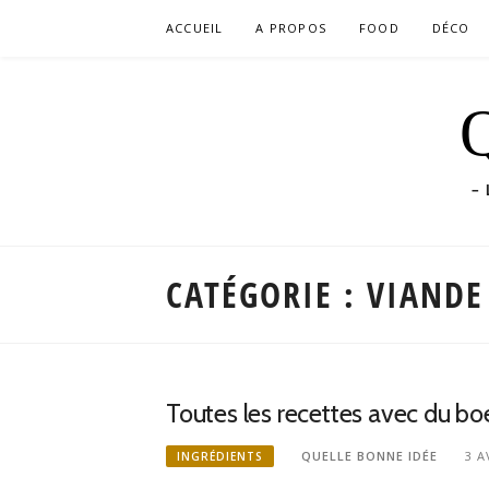
Aller
ACCUEIL
A PROPOS
FOOD
DÉCO
au
contenu
Q
– 
CATÉGORIE :
VIANDE
Toutes les recettes avec du bo
QUELLE BONNE IDÉE
3 A
INGRÉDIENTS