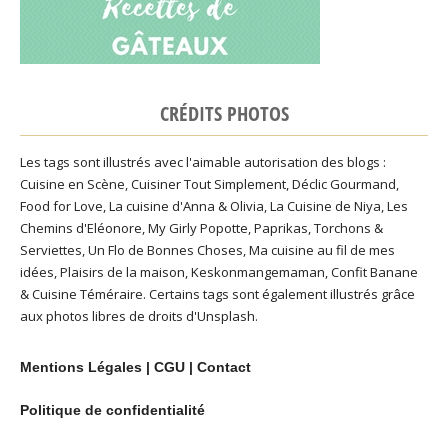
CRÉDITS PHOTOS
Les tags sont illustrés avec l'aimable autorisation des blogs :
Cuisine en Scène
,
Cuisiner Tout Simplement
,
Déclic Gourmand
,
Food for Love
,
La cuisine d'Anna & Olivia
,
La Cuisine de Niya
,
Les
Chemins d'Eléonore
,
My Girly Popotte
,
Paprikas
,
Torchons &
Serviettes
,
Un Flo de Bonnes Choses
,
Ma cuisine au fil de mes
idées
,
Plaisirs de la maison
,
Keskonmangemaman
,
Confit Banane
&
Cuisine Téméraire
. Certains tags sont également illustrés grâce
aux photos libres de droits d'
Unsplash
.
Mentions Légales
|
CGU
|
Contact
Politique de confidentialité