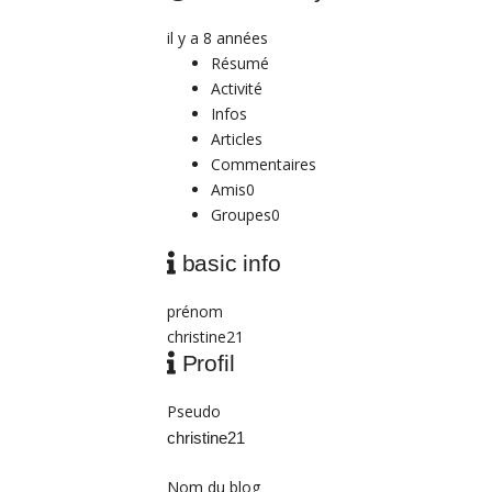
il y a 8 années
Résumé
Activité
Infos
Articles
Commentaires
Amis
0
Groupes
0
basic info
prénom
christine21
Profil
Pseudo
christine21
Nom du blog