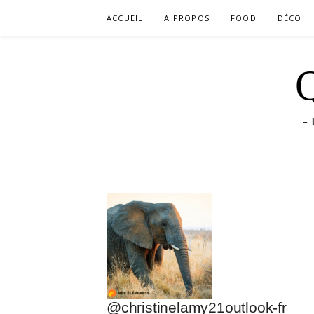
Aller
ACCUEIL
A PROPOS
FOOD
DÉCO
au
contenu
Q
– 
@christinelamy21outlook-fr