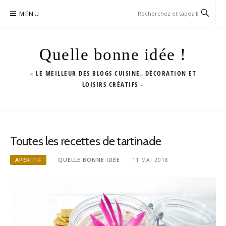
Aller
MENU
au
contenu
Quelle bonne idée !
– LE MEILLEUR DES BLOGS CUISINE, DÉCORATION ET
LOISIRS CRÉATIFS –
Toutes les recettes de tartinade
APÉRITIF
QUELLE BONNE IDÉE
11 MAI 2018